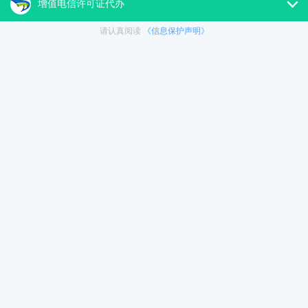
700电话
700XXXXXXXXXXXX
南,25年政策及要求分享！
700XXXXXXXXXXXX码号申请
及要求分享！分三个阶段推进：3
渡期和2年正式试点期，过渡期结
25-08-18
Tag：
务必须使用700号段。该政策的推出
700号码
700码号
700号段
7
700电话
25年700码号怎么办理?
么?