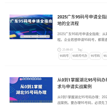
2025广东95码号申请全
地的全流程
2025广东95码号申请全指南：
程。企业若想申请95码号，都需
95码号作为企业全国性客户服务
25-09-05
Tag：
电商、物流等行业提升品牌辨识度与
95码号
95码号代办
95号码
9
从0到1掌握湖北95号码办
求与申请实战案例
从0到1掌握湖北95号码办理：20
战案例。要办理95号码，必须先