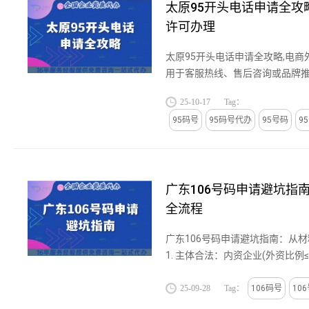
太原95开头电话申请全攻
许可办理
太原95开头电话申请全攻略,电
用于客服热线、售后咨询或品牌
度。无论是迎泽区的金融机构客
25-10-17
Tag：
后热线，还是小店区的企业品牌...
95码号
95码号代办
95号码
9
广东106号码申请避坑指
全流程
广东106号码申请避坑指南：从
1. 主体合法：内资企业(外资比例≤
≥100万元，经营范围需包含“增值
务”;2. 人员适配：有3名以上与...
25-09-28
Tag：
106码号
10