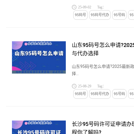
《电信网号码资源管理办法》是
25-09-02
Tag：
规，明确了号码申请、使用、监管的
95码号
95码号代办
95号码
9
山东95码号怎么申请?20
与代办选择
山东95码号怎么申请?2025最
择...
25-08-29
Tag：
95码号
95码号代办
95号码
9
长沙95号码许可证申请办
程你了解吗?