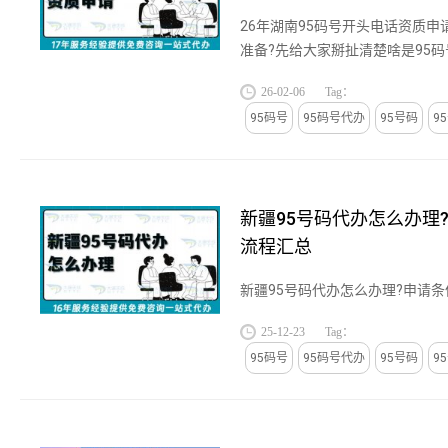
26年湖南95码号开头电话资质申
准备?先给大家掰扯清楚啥是95
企业发的“全国统一热线证”啦!依
26-02-06
Tag：
理办法》...
95码号
95码号代办
95号码
9
新疆95号码代办怎么办理
流程汇总
新疆95号码代办怎么办理?申请条件
25-12-23
Tag：
95码号
95码号代办
95号码
9