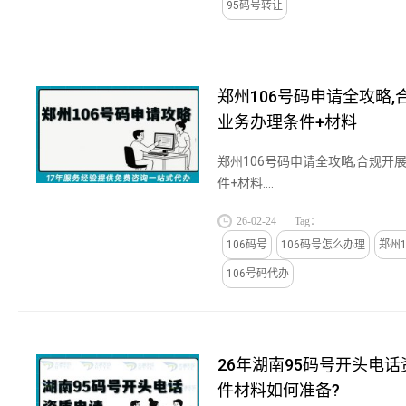
95码号转让
郑州106号码申请全攻略
业务办理条件+材料
郑州106号码申请全攻略,合规开
件+材料....
26-02-24
Tag：
106码号
106码号怎么办理
郑州1
106号码代办
26年湖南95码号开头电话
件材料如何准备?