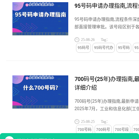
95号码申请办理指南,流
95号码申请办理指南,流程条件
部直接管理审批。该号段区别于
码简短、全国统一、信号畅通、
25-08-26
Tag：
点，广泛用于银行、保险、证券...
95码号
95码号代办
95号码
9
700码号(25年)办理指南
详细介绍
700码号(25年)办理指南,最新
2025年7月，工业和信息化部(工
一新型号段，作为号码保护服务
25-08-25
Tag：
措旨在解决当前互联网服务中普遍存
700号码
700码号
700号段
7