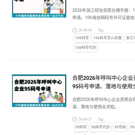
2026年浙江短信资质办理手册：
申请。106电信网码号许可证是
企业使用106码号开展相关电信业务
26-06-04
Tag：
106码号
106码号怎么办理
浙江1
106码号代办
合肥2026年呼叫中心企
95码号申请、落地与使用
合肥2026年呼叫中心企业资质办
请、落地与使用全流程。...
26-04-27
Tag：
95码号
95码号代办
95号码
9