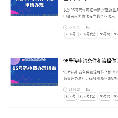
长沙95号码许可证申请办理,这些
申请者应为依法设立的企业法人
任的能力。企业的经营范围应与申
25-08-28
Tag：
相关，如从事电信增值业务、金...
95码号
95码号代办
95号码
9
95号码申请条件和流程你
95号码申请条件和流程你了解吗
源管理办法》，码号资源归国家
实行统一规划、集中管理、合理
25-08-27
Tag：
则。企业申请和使用95号码必须遵.
95码号
95码号代办
95号码
9