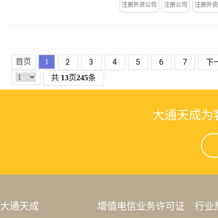
注册外资公司
注册公司
注册外资
首页
1
2
3
4
5
6
7
下
共
13
页
245
条
大通天成为
大通天成
增值电信业务许可证
行业