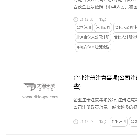
合伙企业是依照《中华人民共和
境内设立的由各合伙人订立合伙
21-12-09
Tag：
经营、共享收益、共担风险，...
公司注册
注册公司
合伙人公司注
北京合伙人公司注册
合伙人注册流
东城合伙人注册流程
企业注册注意事项(公司
些)
企业注册注意事项(公司注册注意
公司注册政策放宽，越来越多的
公司。为了减少注册公司过程中
公司之前要了解相关政策以及...
21-12-07
Tag：
企业注册
公