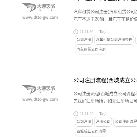
汽车租赁公司注册(汽车租赁公司
汽车不少于20辆，且汽车车辆价值
点拥有的汽车应是新车或使用过
21-11-30
Tag：
级的，并具有齐全有效的车辆行...
公司注册
汽车租赁公司注册条件
汽车租赁公司注册
公司注册流程(西城成立公
公司注册流程(西城成立公司流程
先找好注册场所，如无注册地址可
拟定几个公司名称，到时候需要
21-11-25
Tag：
名;3、落实注册资本;4、确定股...
公司注册
注册公司
公司注册流程
西城成立公司流程