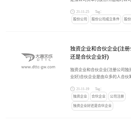
份为限对公司承担责任的企业法
21-11-25
Tag：
定，设立股份有限公司，应当...
股份公司
股份公司成立条件
股份
独资企业和合伙企业(注
还是合伙企业好)
独资企业和合伙企业(注册公司独
业好)合伙企业是由众多的人合伙
同偿还债务，减少了资金方面的
21-11-19
Tag：
来说风险较大。但是，合伙企业...
独资企业
合伙企业
公司注册
独资企业好还是合伙企业