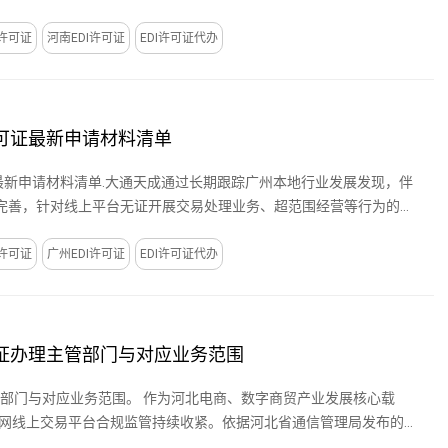
I许可证
河南EDI许可证
EDI许可证代办
I许可证最新申请材料清单
可证最新申请材料清单.大通天成通过长期跟踪广州本地行业发展发现，伴
完善，针对线上平台无证开展交易处理业务、超范围经营等行为的常
I许可证
广州EDI许可证
EDI许可证代办
许可证办理主管部门与对应业务范围
管部门与对应业务范围。 作为河北电商、数字商贸产业发展核心载
互联网线上交易平台合规监管持续收紧。依据河北省通信管理局发布的