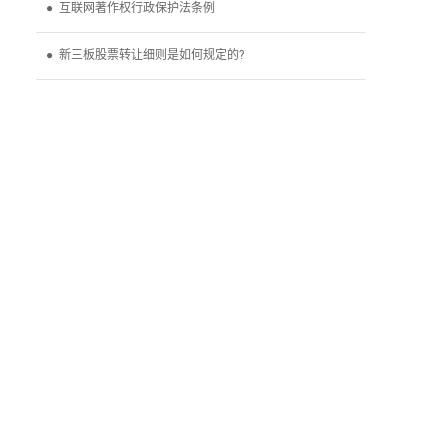
● 互联网著作权行政保护法条例
● 新三板股票转让细则是如何规定的?