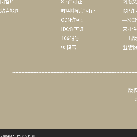
问答库
SP许可证
网络文
站点地图
呼叫中心许可证
ICP
CDN许可证
—MC
IDC许可证
营业性
106码号
—出版
95码号
出版物
---------------------------------------------------------------------------------
版权
友情链接 ：
代办公司注册