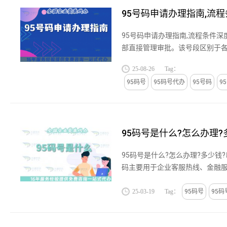
95号码申请办理指南,流
95号码申请办理指南,流程条件
部直接管理审批。该号段区别于
码简短、全国统一、信号畅通、
25-08-26
Tag：
点，广泛用于银行、保险、证券...
95码号
95码号代办
95号码
9
95码号是什么?怎么办理?
95码号是什么?怎么办理?多少钱?
码主要用于企业客服热线、金融
域，具有全国范围内统一、易记、
分为95XXX(5位)和95XXXX(6位)
25-03-19
Tag：
95码号
95码