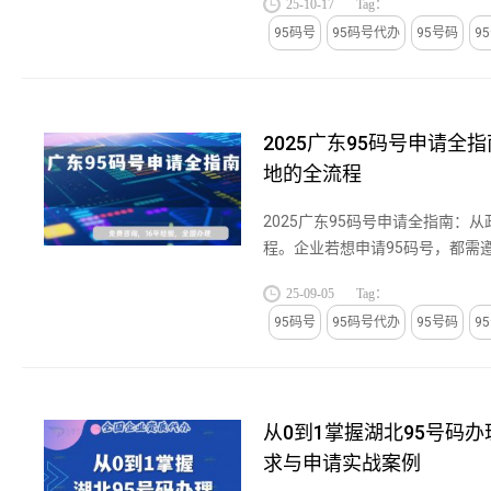
25-10-17
Tag：
后热线，还是小店区的企业品牌...
95码号
95码号代办
95号码
9
2025广东95码号申请全
地的全流程
2025广东95码号申请全指南：
程。企业若想申请95码号，都需
95码号作为企业全国性客户服务
25-09-05
Tag：
电商、物流等行业提升品牌辨识度与
95码号
95码号代办
95号码
9
从0到1掌握湖北95号码办
求与申请实战案例