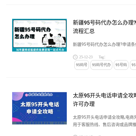
新疆95号码代办怎么办理
流程汇总
新疆95号码代办怎么办理?申请条件
25-12-23
Tag：
95码号
95码号代办
95号码
9
太原95开头电话申请全攻
许可办理
太原95开头电话申请全攻略,电
用于客服热线、售后咨询或品牌
度。无论是迎泽区的金融机构客