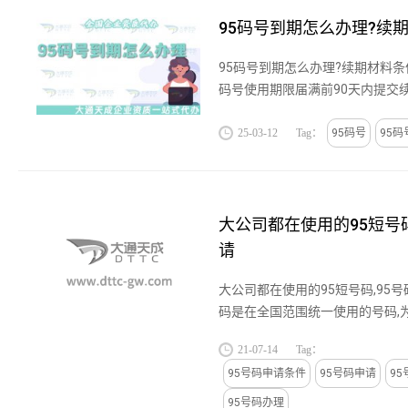
95码号到期怎么办理?续
95码号到期怎么办理?续期材料条
码号使用期限届满前90天内提交
可能面临逾期风险，导致号码停
规定时间内启动续期申报工作。...
25-03-12
Tag：
95码号
95码
大公司都在使用的95短号码
请
大公司都在使用的95短号码,95号
码是在全国范围统一使用的号码,
率,95短号码可以申请扩展位长并
21-07-14
Tag：
号用于客服号码是企业实力及品牌形
95号码申请条件
95号码申请
95
95号码办理