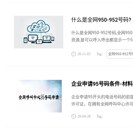
什么是全网950-952号码?
什么是全网950-952号码,全网95
资源,是可以呼入呼出都显示一个5
码.如果想了解更多什么是全网950
询一对一咨询服务....
20-11-05
Tag：
全网950-952
企业申请95号码条件-材
企业申请95开头的电话号码的前
许可证，在拥有全网呼叫中心许
去国家的工业和信息化部，也就
20-04-28
Tag：
理95电话申请。95号码...