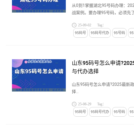
从0到1掌握湖北95号码办理：20
战案例。要办理95号码，必须先
《电信网号码资源管理办法》是
25-09-02
Tag：
规，明确了号码申请、使用、监管的
95码号
95码号代办
95号码
9
山东95码号怎么申请?20
与代办选择
山东95码号怎么申请?2025最
择...
25-08-29
Tag：
95码号
95码号代办
95号码
9