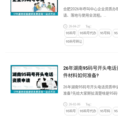
合肥2026年呼叫中心企业资质办
请、落地与使用全流程。...
26-04-27
Tag：
95码号
95码号代办
95号码
9
95码号转让
26年湖南95码号开头电话
件材料如何准备?
26年湖南95码号开头电话资质申
准备?先给大家掰扯清楚啥是95
企业发的“全国统一热线证”啦!依
26-02-06
Tag：
理办法》...
95码号
95码号代办
95号码
9