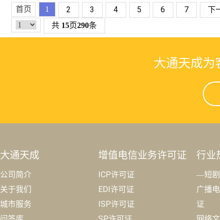
首页
1
2
3
4
5
6
7
下
共
15
页
290
条
大通天成为
大通天成
增值电信业务许可证
行业
公司简介
ICP许可证
—短剧
关于我们
EDI许可证
广播电
城市服务
ISP许可证
证
问答库
SP许可证
网络文