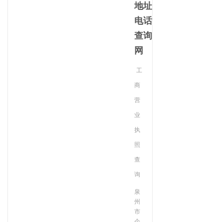
地址
电话
查询
网
工
商
营
业
执
照
查
询
泉
州
市
企