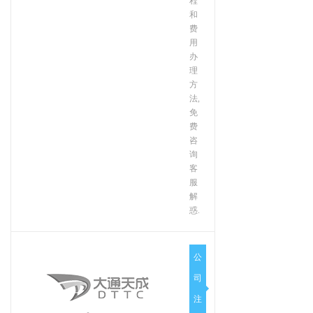
程
和
费
用
办
理
方
法,
免
费
咨
询
客
服
解
惑.
公
司
注