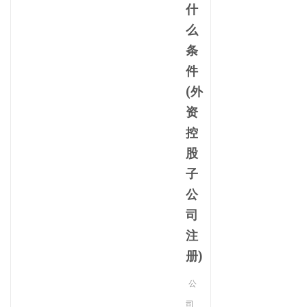
什
么
条
件
(外
资
控
股
子
公
司
注
册)
公
司