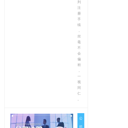
列
注
册
手
续
，
丝
毫
不
会
偏
袒
，
一
视
同
仁
。
公
司