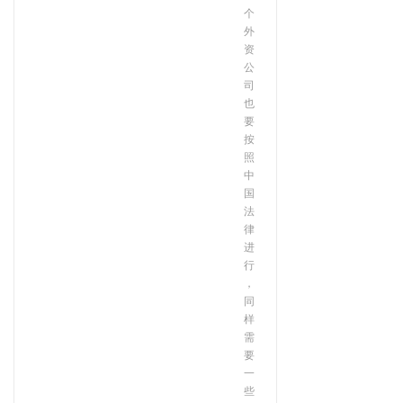
个
外
资
公
司
也
要
按
照
中
国
法
律
进
行
，
同
样
需
要
一
些