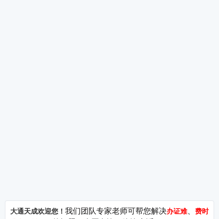
大通天成
增值电信业务许可证
行业
—短剧
公司简介
ICP许可证
关于我们
EDI许可证
广播电
城市服务
ISP许可证
网络文
问答库
SP许可证
ICP许
—MC
站点地图
呼叫中心许可证
CDN许可证
营业性
—出版
IDC许可证
106码号
出版物
95码号