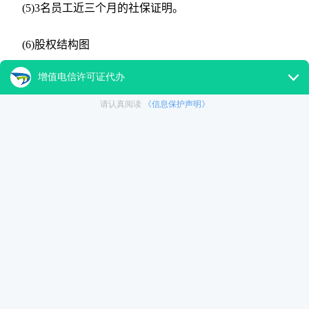
(5)3名员工近三个月的社保证明。
(6)股权结构图
(7)部分省份需要有技术人员。
以上就是办理合肥ISP许可证需要哪些条件,ISP许可证难办吗
的相关解答。大通天成是帮助企业解决问题的一个专业代理机
构。如果您有什么资质办理需要，提议拨打我们的热线服务电
话：
13391522356
。我们将24小时为你服务!
本页回答链接:
http://www.dttc-gw.com/ask/13001.html
|
检索百度
收录
更多合肥ISP许可证相关的信息：
百度合肥ISP许可证
360合
肥ISP许可证
搜狗合肥ISP许可证
大通天成
关注微信公众号：
datongtiancheng
了解更多企业相关
内容