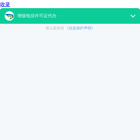
收录
更多香港SP许可证相关的信息：
百度香港SP许可证
360香港
SP许可证
搜狗香港SP许可证
大通天成
关注微信公众号：
datongtiancheng
了解更多企业相关
内容
上一篇：
商标代理机构篇:商标代理机构注销需要哪些材料
下一篇：
合肥SP许可证怎么办理,办理SP许可证条件有哪些
我来回答
昵称：
1 个回答