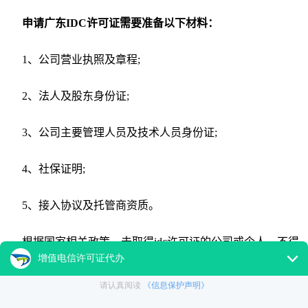
申请广东IDC许可证需要准备以下材料：
1、公司营业执照及章程;
2、法人及股东身份证;
3、公司主要管理人员及技术人员身份证;
4、社保证明;
5、接入协议及托管商资质。
根据国家相关政策，未取得idc许可证的公司或个人，不得
擅自从事idc业务。如擅自经营的，由国务院信息产业主管部门
或者省、自治区、直辖市电信管理机构依据职权责令改正，没收
违法所得，处违法所得3倍以上5倍以下罚款;没有违法所得或者