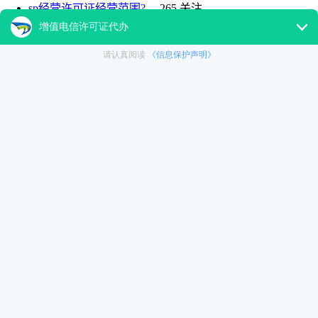
sp经营许可证经营范围?
265 关注
我想知道建筑业企业资质办理流程及所需资料?
261 关注
我要办理ISP资质的都需要什么材料??
337 关注
我想办理食品经营许可都需要什么?
293 关注
我想办理旅行社业务经营许可证需要什么?
345 关注
河北办理互联网药品信息服务许可需要什么?
194 关注
北京公司为什么无法申请国家高新技术企业认定?
307 关
注
北京劳务派遣许可证年检什么流程?
260 关注
北京办理的文网文需要年检吗?需要什么材料??
215 关注
相关热门阅读